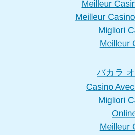
Meilleur Casi
Meilleur Casin
Migliori
Meilleur
バカラ 
Casino Avec
Migliori
Onlin
Meilleur