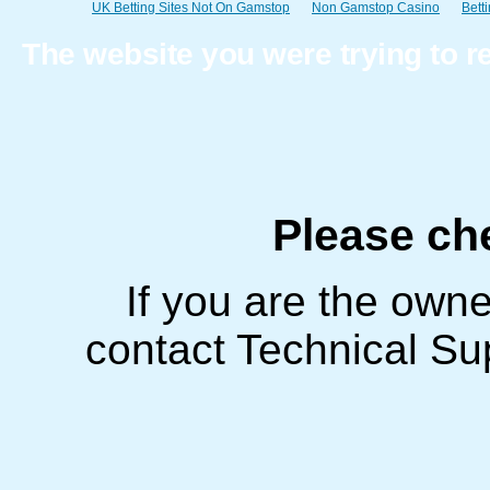
UK Betting Sites Not On Gamstop
Non Gamstop Casino
Bett
The website you were trying to re
Please ch
If you are the owne
contact Technical Su