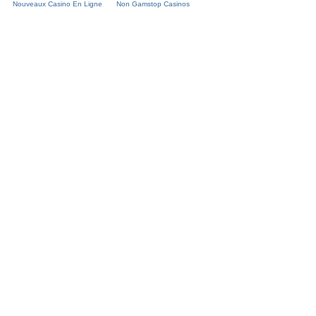
Nouveaux Casino En Ligne
Non Gamstop Casinos