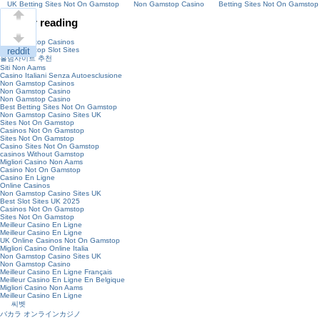
UK Betting Sites Not On Gamstop
Non Gamstop Casino
Betting Sites Not On Gamstop
Further reading
Non Gamstop Casinos
Non Gamstop Slot Sites
reddit
홀덤사이트 추천
Siti Non Aams
Casino Italiani Senza Autoesclusione
Non Gamstop Casinos
Non Gamstop Casino
Non Gamstop Casino
Best Betting Sites Not On Gamstop
Non Gamstop Casino Sites UK
Sites Not On Gamstop
Casinos Not On Gamstop
Sites Not On Gamstop
Casino Sites Not On Gamstop
сasinos Without Gamstop
Migliori Casino Non Aams
Casino Not On Gamstop
Casino En Ligne
Online Casinos
Non Gamstop Casino Sites UK
Best Slot Sites UK 2025
Casinos Not On Gamstop
Sites Not On Gamstop
Meilleur Casino En Ligne
Meilleur Casino En Ligne
UK Online Casinos Not On Gamstop
Migliori Casino Online Italia
Non Gamstop Casino Sites UK
Non Gamstop Casino
Meilleur Casino En Ligne Français
Meilleur Casino En Ligne En Belgique
Migliori Casino Non Aams
Meilleur Casino En Ligne
씨벳
バカラ オンラインカジノ